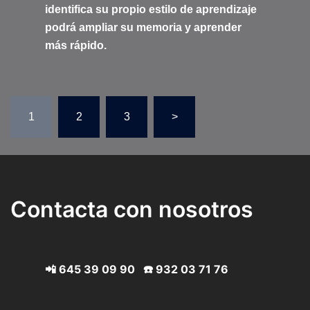
identifica su propio estilo de aprendizaje
podrá ampliar su memoria y aprender
más rápido.
Paginación
1
2
3
>
de
entradas
Contacta con nosotros
📲
645 39 09 90
☎️
932 03 71 76