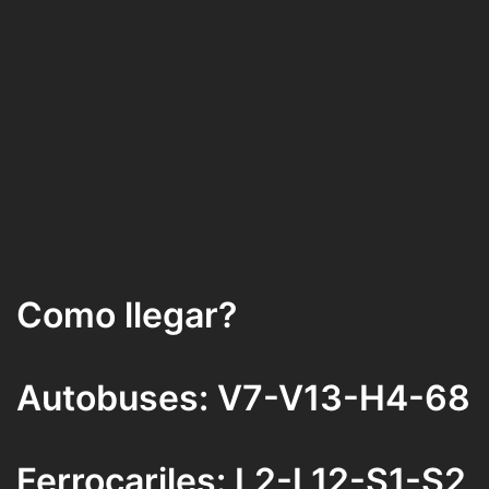
Como llegar?
Autobuses: V7-V13-H4-68
Ferrocariles: L2-L12-S1-S2