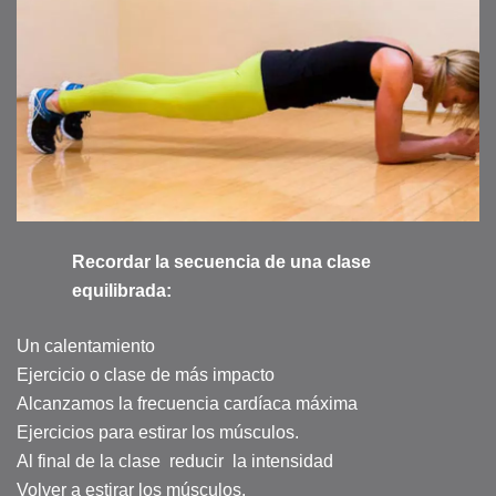
Recordar la secuencia de una clase
equilibrada:
Un calentamiento
Ejercicio o clase de más impacto
Alcanzamos la frecuencia cardíaca máxima
Ejercicios para estirar los músculos.
Al final de la clase reducir la intensidad
Volver a estirar los músculos.