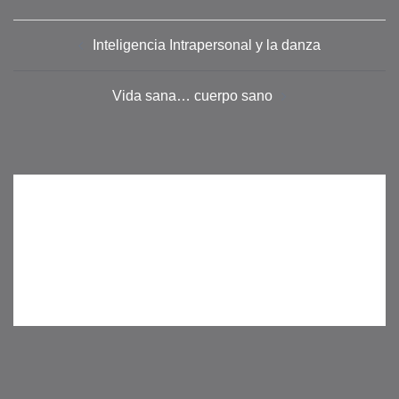
Navegación
Inteligencia Intrapersonal y la danza
de
entradas
Vida sana… cuerpo sano
Deja una respuesta
Lo siento, debes estar
conectado
para publicar un comentario.