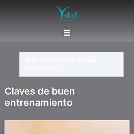
Saltar
al
contenido
Inicio
»
Blog
»
Claves de buen
entrenamiento
Claves de buen
entrenamiento