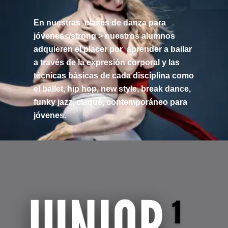
En nuestras
clases de danza para
jóvenes</strong > nuestros alumnos
adquieren el placer por
aprender a bailar
a través de la expresión corporal y las
técnicas básicas de cada disciplina como
el
ballet
,
hip hop
,
new style
,
break dance
,
funky jazz
,
claqué
,
contemporáneo
para
jóvenes.