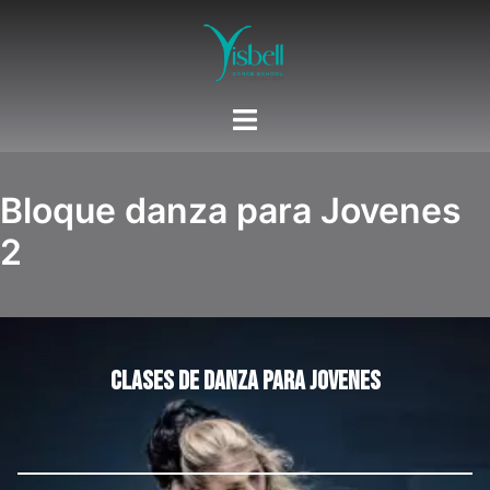
Saltar
al
contenido
Bloque danza para Jovenes
2
Clases de danza para jovenes