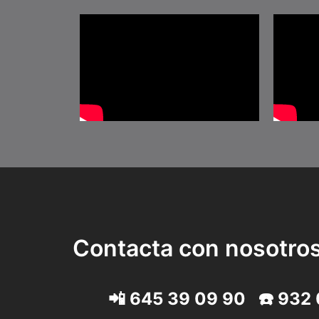
Contacta con nosotro
📲
645 39 09 90
☎️
932 