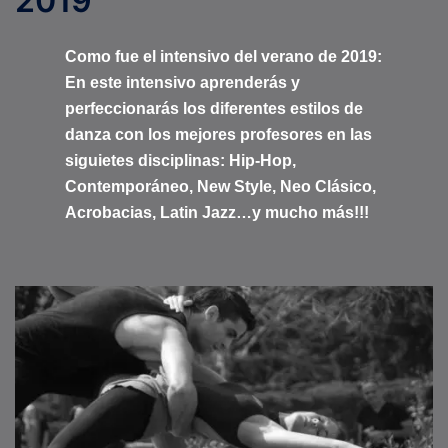
2019
Como fue el intensivo del verano de 2019:
En este intensivo aprenderás y
perfeccionarás los diferentes estilos de
danza con los mejores profesores en las
siguietes disciplinas: Hip-Hop,
Contemporáneo, New Style, Neo Clásico,
Acrobacias, Latin Jazz…y mucho más!!!