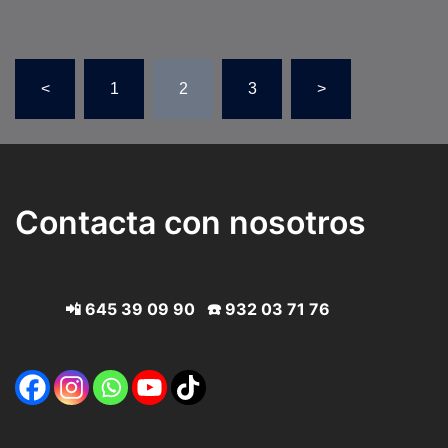
Paginación
<
1
2
3
>
de
entradas
Contacta con nosotros
📲
645 39 09 90
☎️
932 03 71 76