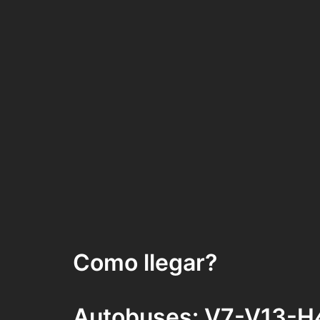
Como llegar?
Autobuses: V7-V13-H