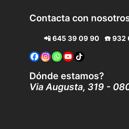
Contacta con nosotro
📲
645 39 09 90
☎️
932 
Dónde estamos?
Via Augusta, 319 - 08