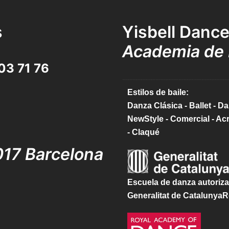
s
Yisbell Danc
Academia de 
03 71 76
Estilos de baile:
Danza Clásica - Ballet - 
NewStyle - Comercial - Ac
- Claqué
017 Barcelona
Escuela de danza autoriza
Generalitat de CatalunyaR