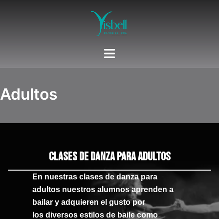
Saltar
al
contenido
Adultos
Clases de danza para adultos
En nuestras
clases de danza para
adultos
nuestros alumnos
aprenden a
bailar
y adquieren el gusto por
los diversos
estilos de baile
como