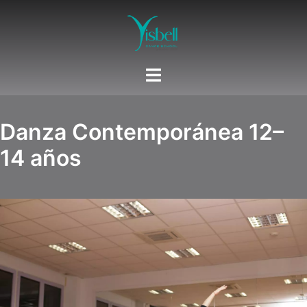
Saltar
al
contenido
Danza Contemporánea 12–
14 años