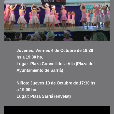
Jovenes: Viernes 4 de Octubre de 18:30
hs a 19:30 hs.
Lugar: Plaza Consell de la Vila (Plaza del
Ayuntamiento de
Sarrià
)
Niños: Jueves 10 de Octubre de 17:30 hs
a 19:00 hs.
Lugar: Plaza Sarriá (envelat)