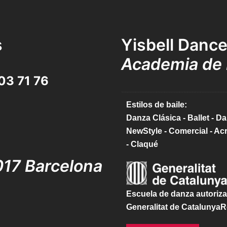
s
Yisbell Danc
Academia de 
03 71 76
Estilos de baile:
Danza Clásica - Ballet - 
NewStyle - Comercial - Ac
- Claqué
017 Barcelona
Escuela de danza autoriza
Generalitat de CatalunyaR