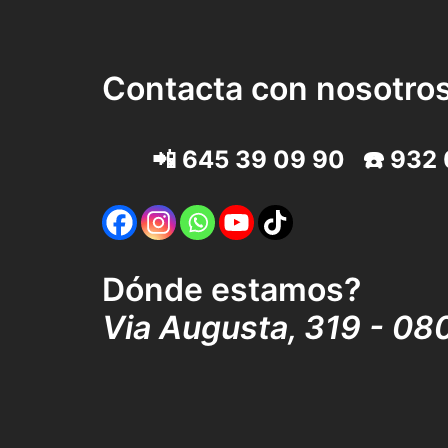
Contacta con nosotro
📲
645 39 09 90
☎️
932 
Dónde estamos?
Via Augusta, 319 - 08